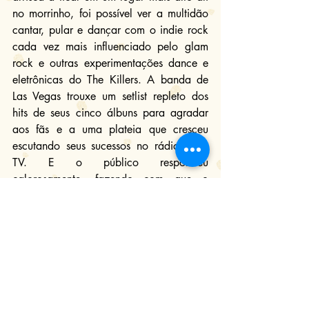
no morrinho, foi possível ver a multidão 
cantar, pular e dançar com o indie rock 
cada vez mais influenciado pelo glam 
rock e outras experimentações dance e 
eletrônicas do The Killers. A banda de 
Las Vegas trouxe um setlist repleto dos 
hits de seus cinco álbuns para agradar 
aos fãs e a uma plateia que cresceu 
escutando seus sucessos no rádio e na 
TV. E o público respondeu 
calorosamente, fazendo com que o 
vocalista Brandon Flowers pedisse 
desculpas por ter demorado cinco anos 
para voltar ao Brasil – o quarteto esteve 
aqui, pela última vez, na edição de 
2013 do mesmo festival – e prometendo 
voltar logo ao país.