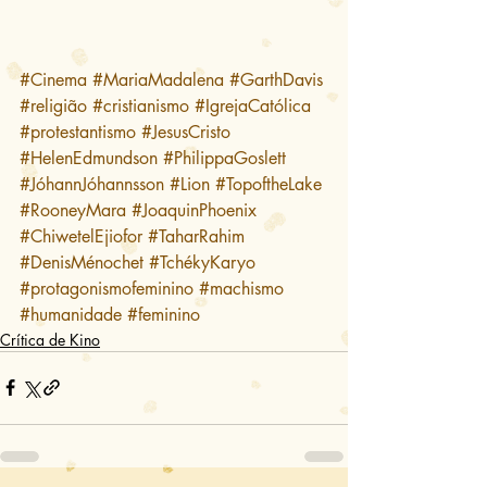
#Cinema
#MariaMadalena
#GarthDavis
#religião
#cristianismo
#IgrejaCatólica
#protestantismo
#JesusCristo
#HelenEdmundson
#PhilippaGoslett
#JóhannJóhannsson
#Lion
#TopoftheLake
#RooneyMara
#JoaquinPhoenix
#ChiwetelEjiofor
#TaharRahim
#DenisMénochet
#TchékyKaryo
#protagonismofeminino
#machismo
#humanidade
#feminino
Crítica de Kino