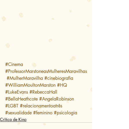
#Cinema
#ProfessorMarstoneasMulheresMaravilhas
#MulherMaravilha
#cinebiografia
#WilliamMoultonMarston
#HQ
#LukeEvans
#RebeccaHall
#BellaHeathcote
#AngelaRobinson
#LGBT
#relacionamentoatrês
#sexualidade
#feminino
#psicologia
Crítica de Kino