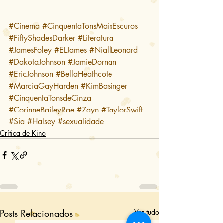
#Cinema
#CinquentaTonsMaisEscuros
#FiftyShadesDarker
#Literatura
#JamesFoley
#ELJames
#NiallLeonard
#DakotaJohnson
#JamieDornan
#EricJohnson
#BellaHeathcote
#MarciaGayHarden
#KimBasinger
#CinquentaTonsdeCinza
#CorinneBaileyRae
#Zayn
#TaylorSwift
#Sia
#Halsey
#sexualidade
Crítica de Kino
Posts Relacionados
Ver tudo