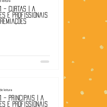
e leitura
 – Curtas | A
es e profissionais
premiações
de leitura
 – Principais | A
es e profissionais