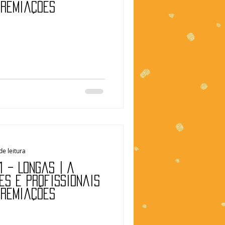
premiações
de leitura
 – Longas | A
es e profissionais
premiações