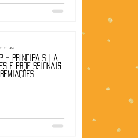
e leitura
 – Principais | A
es e profissionais
premiações