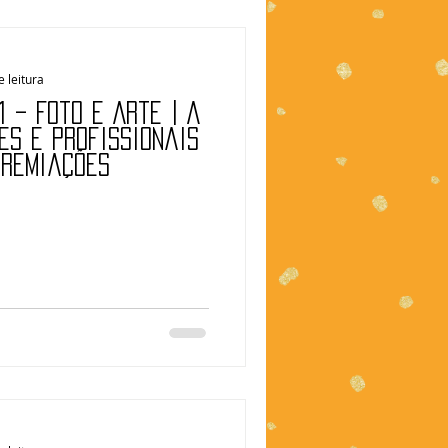
e leitura
 – Foto e Arte | A
es e profissionais
premiações