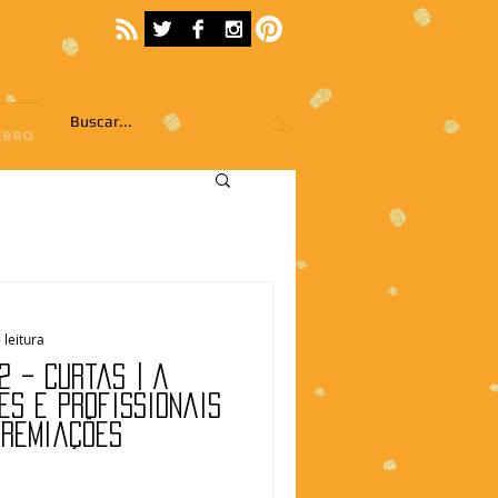
EBRO
 leitura
2 – Curtas | A
es e profissionais
premiações