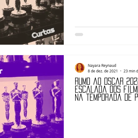
Nayara Reynaud
8 de dez. de 2021
23 min d
Rumo ao Oscar 202
escalada dos film
na temporada de 