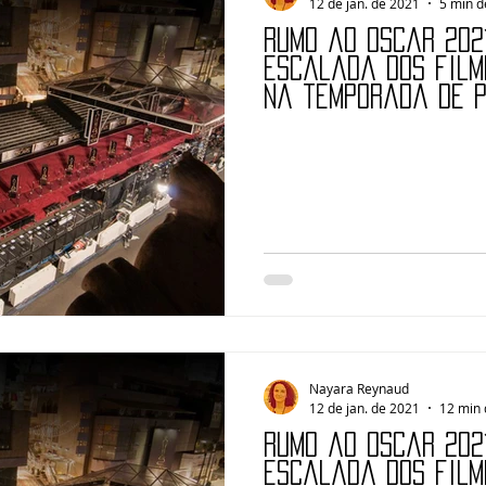
12 de jan. de 2021
5 min d
Rumo ao Oscar 2021
escalada dos film
na temporada de 
Nayara Reynaud
12 de jan. de 2021
12 min 
Rumo ao Oscar 2021
escalada dos film