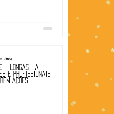
e leitura
2 – Longas | A
es e profissionais
premiações