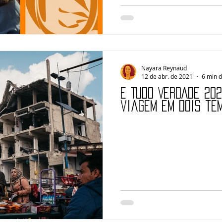
Nayara Reynaud
12 de abr. de 2021
6 min d
É TUDO VERDADE 202
viagem em dois te