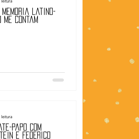
 leitura
 memória latino-
o me contam
 leitura
ate-papo com
tein e Federico