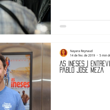
Nayara Reynaud
14 de fev. de 2019
5 min d
AS INESES | Entrev
Pablo José Meza