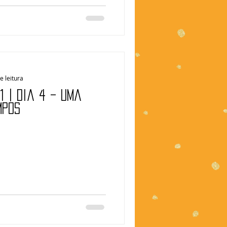
e leitura
1 | Dia 4 – Uma
mpos