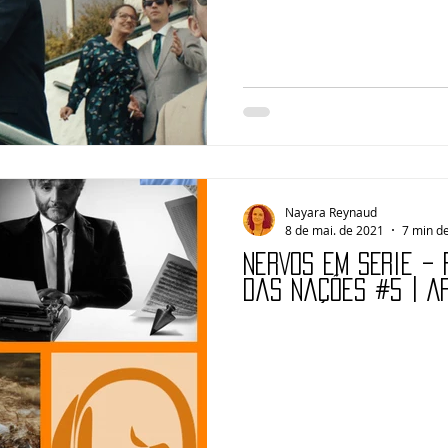
Nayara Reynaud
8 de mai. de 2021
7 min de
NERVOS em Série –
das Nações #5 | A