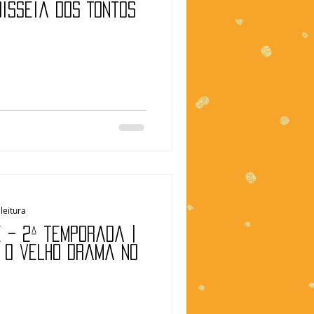
disseia dos Tontos
leitura
E – 2ª temporada |
e o velho drama no