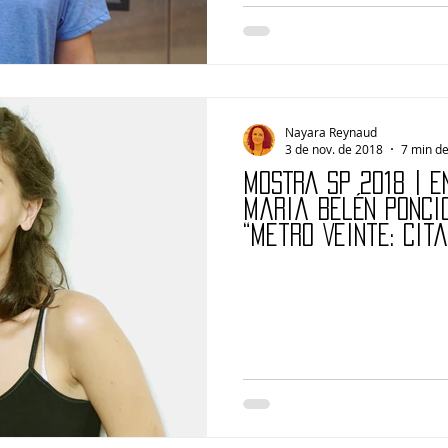
Nayara Reynaud
3 de nov. de 2018
7 min de
MOSTRA SP 2018 | E
Maria Belén Poncio
“Metro Veinte: Cita