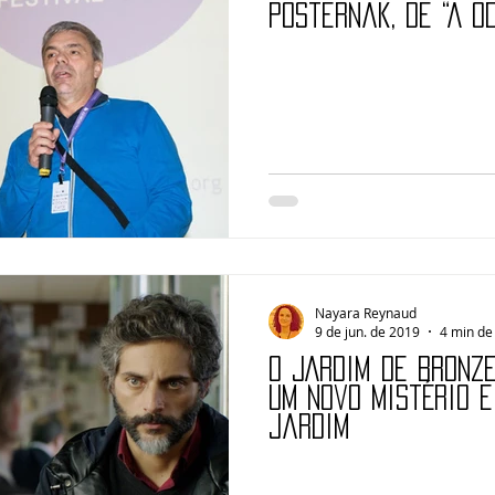
Posternak, de “A O
Nayara Reynaud
9 de jun. de 2019
4 min de 
O JARDIM DE BRONZ
Um novo mistério 
jardim