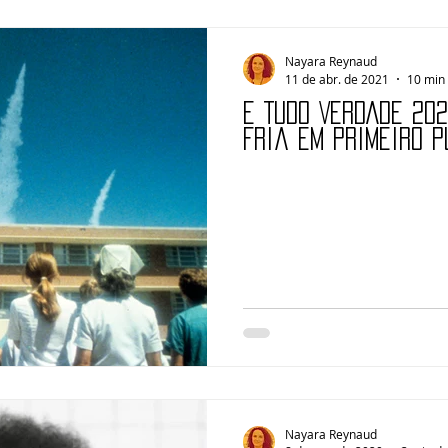
Nayara Reynaud
11 de abr. de 2021
10 min 
É TUDO VERDADE 202
Fria em primeiro 
Nayara Reynaud