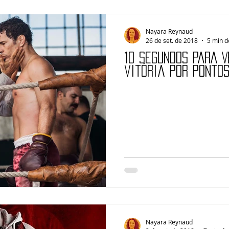
Nayara Reynaud
26 de set. de 2018
5 min d
10 SEGUNDOS PARA V
vitória por ponto
Nayara Reynaud