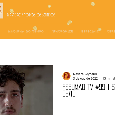
A ARTE SOB TODOS OS SENTIDOS
MÁQUINA DO TEMPO
SINCRONIZE
ESPECIAIS
CÉR
Nayara Reynaud
3 de out. de 2022
15 min d
Resumão TV #99 | 
09/10