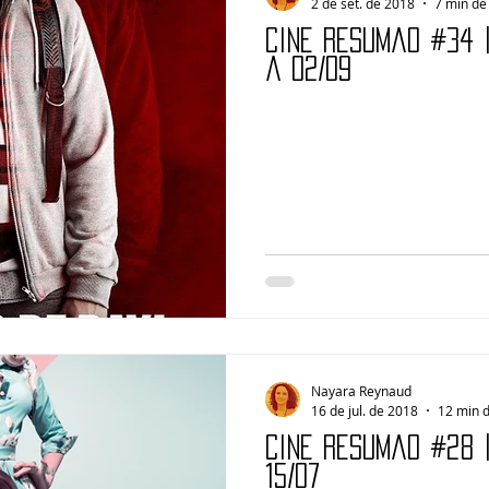
2 de set. de 2018
7 min de 
Cine Resumão #34 |
a 02/09
Nayara Reynaud
16 de jul. de 2018
12 min d
Cine Resumão #28 
15/07