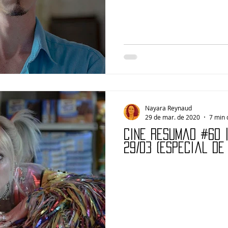
Nayara Reynaud
29 de mar. de 2020
7 min 
Cine Resumão #60 
29/03 (Especial de