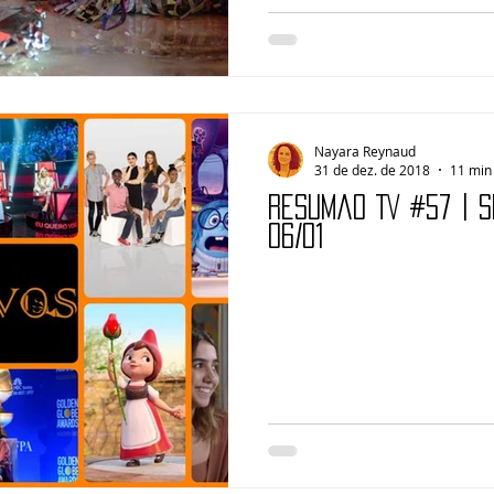
Nayara Reynaud
31 de dez. de 2018
11 min 
Resumão TV #57 | S
06/01