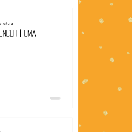
e leitura
ENCER | Uma
s