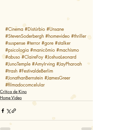
#Cinema
#Distúrbio
#Unsane
#StevenSoderbergh
#homevideo
#thriller
#suspense
#terror
#gore
#stalker
#psicologia
#manicômio
#machismo
#abuso
#ClaireFoy
#JoshuaLeonard
#JunoTemple
#AmyIrving
#JayPharoah
#trash
#FestivaldeBerlim
#JonathanBernstein
#JamesGreer
#filmadocomcelular
Crítica de Kino
Home Video