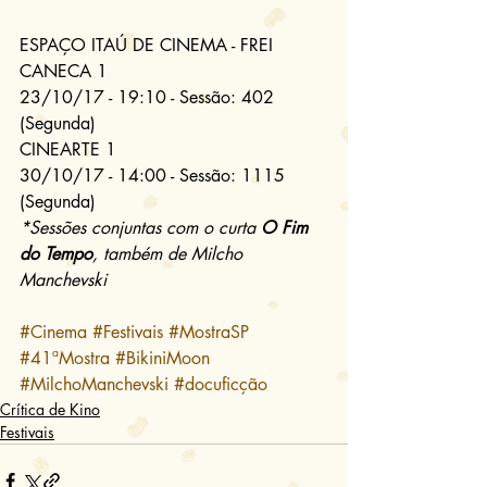
ESPAÇO ITAÚ DE CINEMA - FREI 
CANECA 1
23/10/17 - 19:10 - Sessão: 402 
(Segunda)
CINEARTE 1
30/10/17 - 14:00 - Sessão: 1115 
(Segunda)
*Sessões conjuntas com o curta 
O Fim 
do Tempo
, também de Milcho 
Manchevski
#Cinema
#Festivais
#MostraSP
#41ªMostra
#BikiniMoon
#MilchoManchevski
#docuficção
Crítica de Kino
Festivais