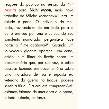
reações do público na sessão da 
41ª 
Mostra
 para 
Bikini Moon
, mais novo 
trabalho de Milcho Manchevski, era um 
estudo à parte. O indivíduo do meu 
lado, revirando-se de um lado para o 
outro em sua poltrona e cutucando sua 
sonolenta namorada, perguntava "que 
horas o filme acabava?". Quando um 
louva-deus gigante apareceu em cena, 
então, num filme de ficção sobre um 
documentário que, por sua vez, é sobre 
pessoas fazendo um documentário sobre 
uma moradora de rua e suposta ex-
veterana da guerra no Iraque, pôde-se 
sentir a fúria. Ela era até compreensível: 
estamos falando de uma obra que opera, 
a todo instante, na farsa.