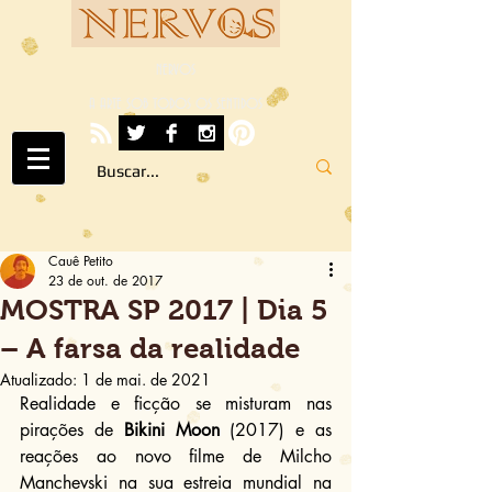
NERVOS
A ARTE SOB TODOS OS SENTIDOS
Cauê Petito
23 de out. de 2017
MOSTRA SP 2017 | Dia 5
– A farsa da realidade
Atualizado:
1 de mai. de 2021
Realidade e ficção se misturam nas 
pirações de 
Bikini Moon
 (2017) e as 
reações ao novo filme de Milcho 
Manchevski na sua estreia mundial na 