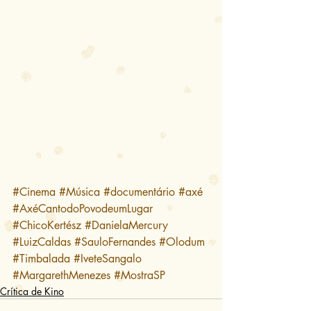
#Cinema
#Música
#documentário
#axé
#AxéCantodoPovodeumLugar
#ChicoKertész
#DanielaMercury
#LuizCaldas
#SauloFernandes
#Olodum
#Timbalada
#IveteSangalo
#MargarethMenezes
#MostraSP
Crítica de Kino