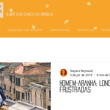
A ARTE SOB TODOS OS SENTIDOS
MÁQUINA DO TEMPO
SINCRONIZE
ESPECIAIS
CÉR
Nayara Reynaud
3 de jul. de 2019
6 min de 
HOMEM-ARANHA: LONG
frustradas