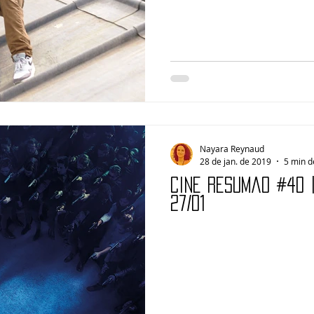
Nayara Reynaud
28 de jan. de 2019
5 min d
Cine Resumão #40 
27/01