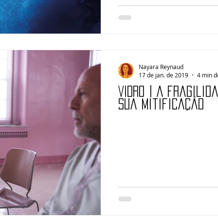
Nayara Reynaud
17 de jan. de 2019
4 min d
VIDRO | A fragilid
sua mitificação