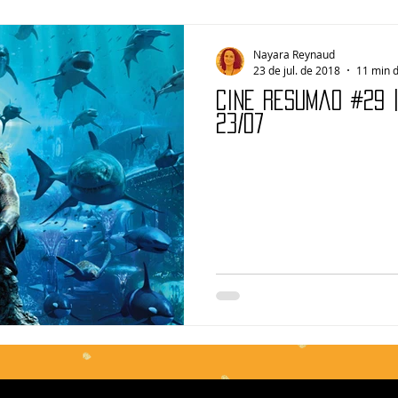
Nayara Reynaud
23 de jul. de 2018
11 min d
Cine Resumão #29 
23/07