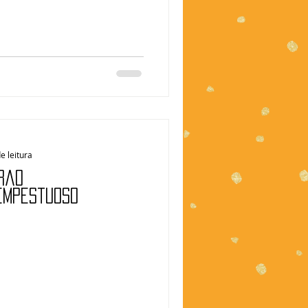
e leitura
rão
empestuoso