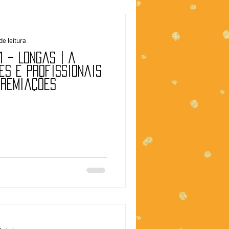
de leitura
 – Longas | A
es e profissionais
premiações