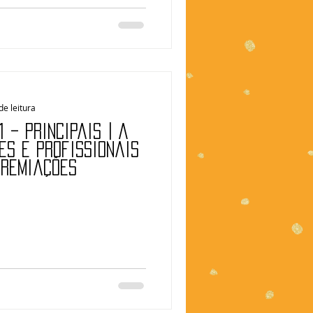
de leitura
 – Principais | A
es e profissionais
premiações