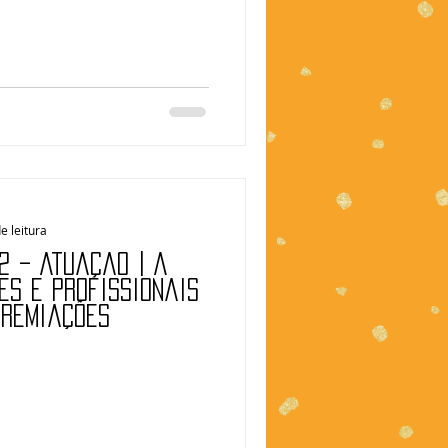
e leitura
2 – Atuação | A
es e profissionais
premiações