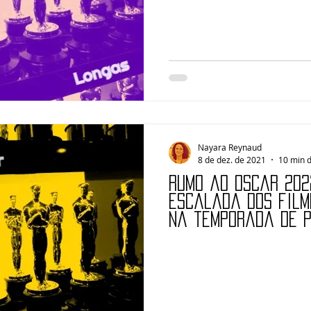
Nayara Reynaud
8 de dez. de 2021
10 min d
Rumo ao Oscar 202
escalada dos film
na temporada de 