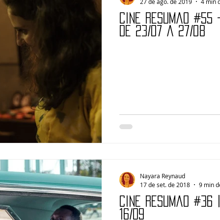
27 de ago. de 2019
4 min d
Cine Resumão #55 
de 23/07 a 27/08
Nayara Reynaud
17 de set. de 2018
9 min d
Cine Resumão #36 
16/09