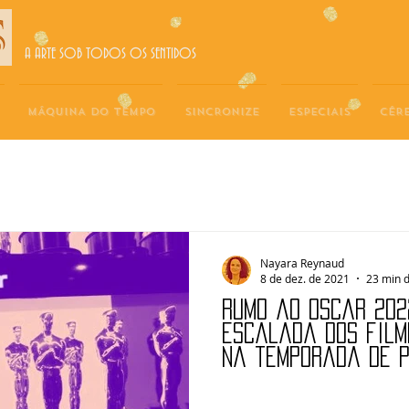
A ARTE SOB TODOS OS SENTIDOS
MÁQUINA DO TEMPO
SINCRONIZE
ESPECIAIS
CÉR
Nayara Reynaud
8 de dez. de 2021
23 min d
Rumo ao Oscar 202
escalada dos film
na temporada de 