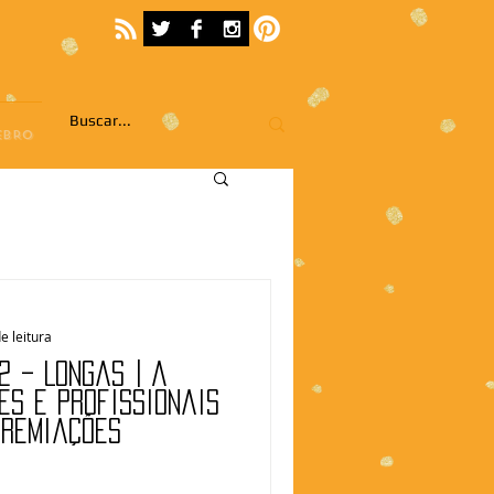
EBRO
e leitura
2 – Longas | A
es e profissionais
premiações