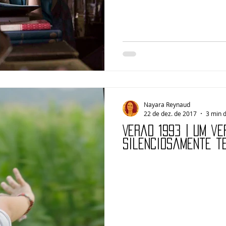
Nayara Reynaud
22 de dez. de 2017
3 min d
VERÃO 1993 | Um ve
silenciosamente t