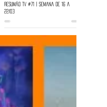
Nayara Reynaud
16 de mar. de 2020
22 min de leitura
Resumão TV #71 | Semana de 16 a
22/03