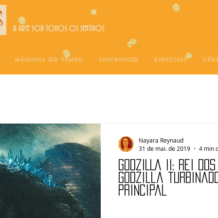
A ARTE SOB TODOS OS SENTIDOS
MÁQUINA DO TEMPO
SINCRONIZE
ESPECIAIS
CÉR
Nayara Reynaud
31 de mai. de 2019
4 min d
GODZILLA II: REI DO
Godzilla turbinad
principal