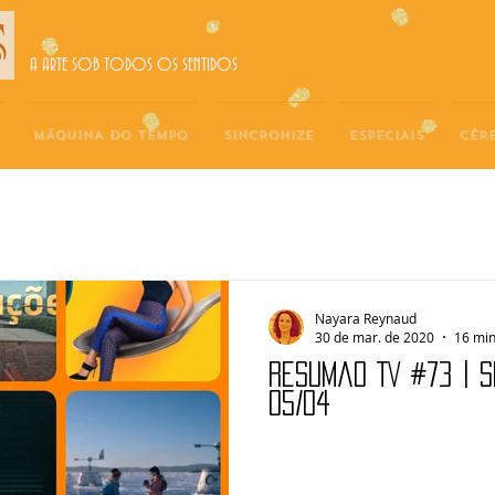
A ARTE SOB TODOS OS SENTIDOS
MÁQUINA DO TEMPO
SINCRONIZE
ESPECIAIS
CÉR
Nayara Reynaud
30 de mar. de 2020
16 min
Resumão TV #73 | 
05/04