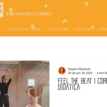
A ARTE SOB TODOS OS SENTIDOS
MÁQUINA DO TEMPO
SINCRONIZE
ESPECIAIS
CÉR
Nayara Reynaud
30 de jun. de 2020
4 min d
FEEL THE BEAT | Co
didática