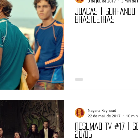
3 de jul. de 2017
3 min de 
JUACAS | Surfando
brasileiras
Nayara Reynaud
22 de mai. de 2017
10 min 
Resumão TV #17 | 
28/05