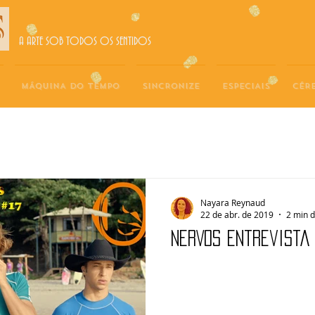
A ARTE SOB TODOS OS SENTIDOS
MÁQUINA DO TEMPO
SINCRONIZE
ESPECIAIS
CÉR
Nayara Reynaud
22 de abr. de 2019
2 min d
NERVOS Entrevista 