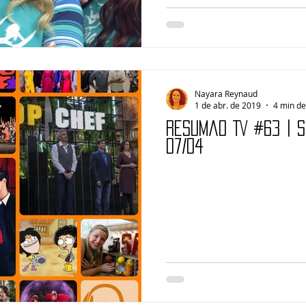
Nayara Reynaud
1 de abr. de 2019
4 min de
Resumão TV #63 | 
07/04