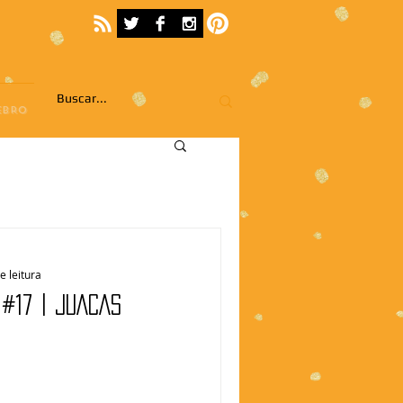
EBRO
e leitura
#17 | JUACAS