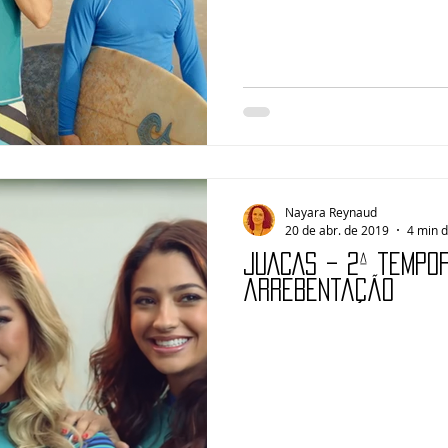
Nayara Reynaud
20 de abr. de 2019
4 min d
JUACAS – 2ª tempo
arrebentação