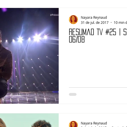
Nayara Reynaud
31 de jul. de 2017
10 min d
Resumão TV #25 | 
06/08
Nayara Reynaud