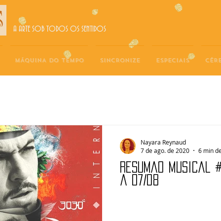
A ARTE SOB TODOS OS SENTIDOS
MÁQUINA DO TEMPO
SINCRONIZE
ESPECIAIS
CÉR
Nayara Reynaud
7 de ago. de 2020
6 min de
Resumão Musical #
a 07/08