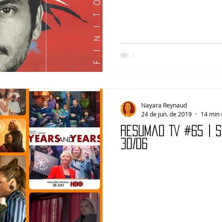
Nayara Reynaud
24 de jun. de 2019
14 min 
Resumão TV #65 | 
30/06