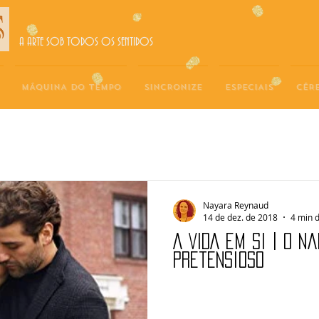
A ARTE SOB TODOS OS SENTIDOS
MÁQUINA DO TEMPO
SINCRONIZE
ESPECIAIS
CÉR
Nayara Reynaud
14 de dez. de 2018
4 min d
A VIDA EM SI | O n
pretensioso