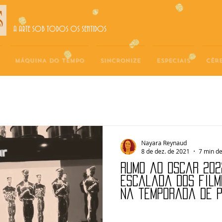
A ARTE SOB TODOS OS SENTIDOS
MÁQUINA DO TEMPO
SINCRONIZE
ESPECIAIS
CÉR
Nayara Reynaud
8 de dez. de 2021
7 min de
Rumo ao Oscar 202
escalada dos film
na temporada de 