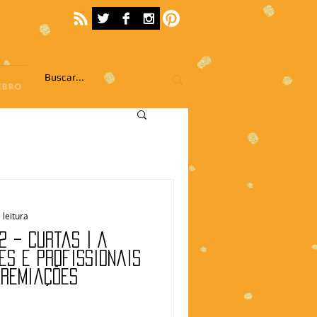
EBRO
 leitura
2 – Curtas | A
es e profissionais
premiações