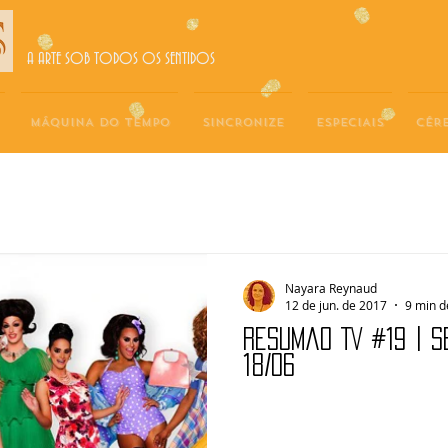
A ARTE SOB TODOS OS SENTIDOS
MÁQUINA DO TEMPO
SINCRONIZE
ESPECIAIS
CÉR
Nayara Reynaud
12 de jun. de 2017
9 min d
Resumão TV #19 | S
18/06