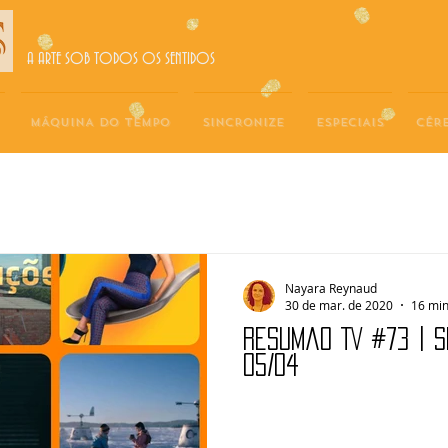
A ARTE SOB TODOS OS SENTIDOS
MÁQUINA DO TEMPO
SINCRONIZE
ESPECIAIS
CÉR
Nayara Reynaud
30 de mar. de 2020
16 min
Resumão TV #73 | 
05/04