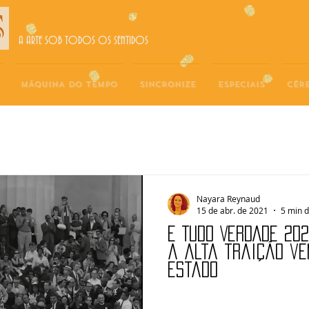
A ARTE SOB TODOS OS SENTIDOS
MÁQUINA DO TEMPO
SINCRONIZE
ESPECIAIS
CÉR
Nayara Reynaud
15 de abr. de 2021
5 min d
É TUDO VERDADE 202
a alta traição ve
Estado