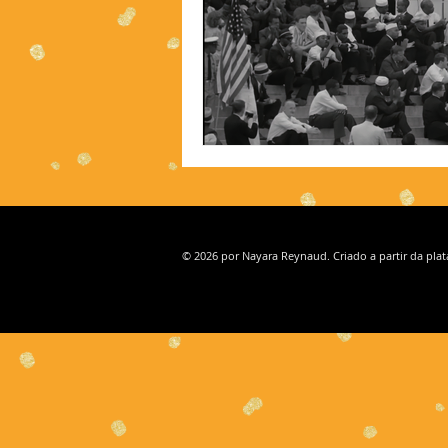
© 2026 por Nayara Reynaud. Criado a partir da pla