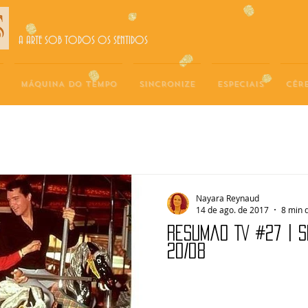
A ARTE SOB TODOS OS SENTIDOS
MÁQUINA DO TEMPO
SINCRONIZE
ESPECIAIS
CÉR
Nayara Reynaud
14 de ago. de 2017
8 min d
Resumão TV #27 | 
20/08