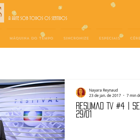
A ARTE SOB TODOS OS SENTIDOS
MÁQUINA DO TEMPO
SINCRONIZE
ESPECIAIS
CÉR
Nayara Reynaud
23 de jan. de 2017
7 min d
Resumão TV #4 | S
29/01