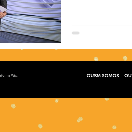
taforma
Wix.
QUEM SOMOS
OU