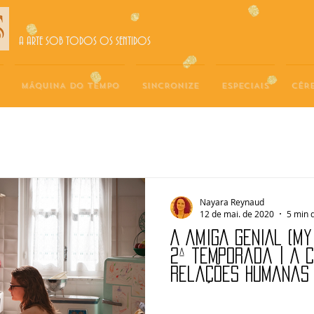
A ARTE SOB TODOS OS SENTIDOS
MÁQUINA DO TEMPO
SINCRONIZE
ESPECIAIS
CÉR
Nayara Reynaud
12 de mai. de 2020
5 min d
A AMIGA GENIAL (MY 
2ª temporada | A 
relações humanas