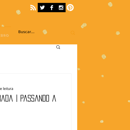
EBRO
e leitura
rada | Passando a