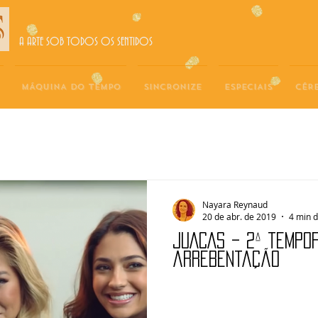
A ARTE SOB TODOS OS SENTIDOS
MÁQUINA DO TEMPO
SINCRONIZE
ESPECIAIS
CÉR
Nayara Reynaud
20 de abr. de 2019
4 min d
JUACAS – 2ª tempo
arrebentação