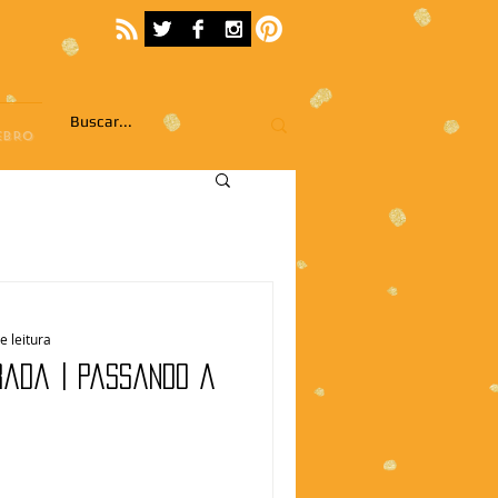
EBRO
e leitura
rada | Passando a