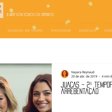
A ARTE SOB TODOS OS SENTIDOS
MÁQUINA DO TEMPO
SINCRONIZE
ESPECIAIS
CÉR
Nayara Reynaud
20 de abr. de 2019
4 min d
JUACAS – 2ª tempo
arrebentação