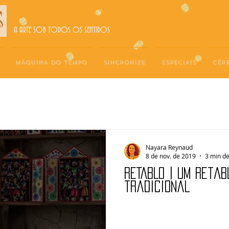
A ARTE SOB TODOS OS SENTIDOS
MÁQUINA DO TEMPO
SINCRONIZE
ESPECIAIS
CÉR
Nayara Reynaud
8 de nov. de 2019
3 min de
RETABLO | Um retáb
tradicional