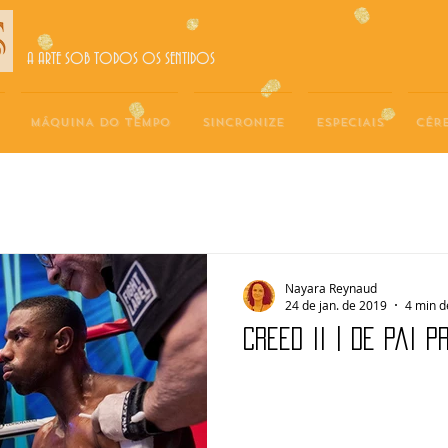
A ARTE SOB TODOS OS SENTIDOS
MÁQUINA DO TEMPO
SINCRONIZE
ESPECIAIS
CÉR
Nayara Reynaud
24 de jan. de 2019
4 min d
CREED II | De pai p