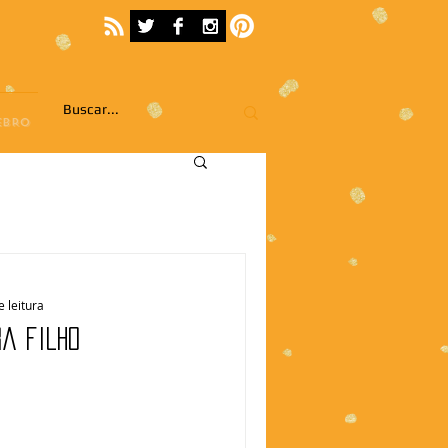
EBRO
e leitura
ra filho