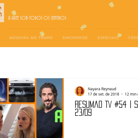
A ARTE SOB TODOS OS SENTIDOS
MÁQUINA DO TEMPO
SINCRONIZE
ESPECIAIS
CÉR
Nayara Reynaud
17 de set. de 2018
12 min 
Resumão TV #54 | 
23/09