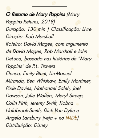
O Retorno de Mary Poppins
 (Mary 
Poppins Returns, 2018)
Duração: 130 min | Classificação: Livre
Direção: Rob Marshall
Roteiro: David Magee, com argumento 
de David Magee, Rob Marshall e John 
DeLuca, baseado nas histórias de “Mary 
Poppins” de P.L. Travers
Elenco: Emily Blunt, Lin-Manuel 
Miranda, Ben Whishaw, Emily Mortimer, 
Pixie Davies, Nathanael Saleh, Joel 
Dawson, Julie Walters, Meryl Streep, 
Colin Firth, Jeremy Swift, Kobna 
Holdbrook-Smith, Dick Van Dyke e 
Angela Lansbury (veja + no 
IMDb
)
Distribuição: Disney