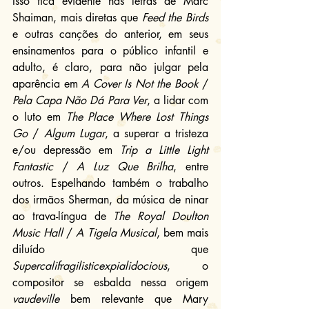
Isso fica evidente nas letras de Marc 
Shaiman, mais diretas que 
Feed the Birds
e outras canções do anterior, em seus 
ensinamentos para o público infantil e 
adulto, é claro, para não julgar pela 
aparência em 
A Cover Is Not the Book
 / 
Pela Capa Não Dá Para Ver
, a lidar com 
o luto em 
The Place Where Lost Things 
Go
 / 
Algum Lugar
, a superar a tristeza 
e/ou depressão em 
Trip a Little Light 
Fantastic
 /
 A Luz Que Brilha
, entre 
outros. Espelhando também o trabalho 
dos irmãos Sherman, da música de ninar 
ao trava-língua de 
The Royal Doulton 
Music Hall
 / 
A Tigela Musical
, bem mais 
diluído que 
Supercalifragilisticexpialidocious
, o 
compositor se esbalda nessa origem 
vaudeville
 bem relevante que Mary 