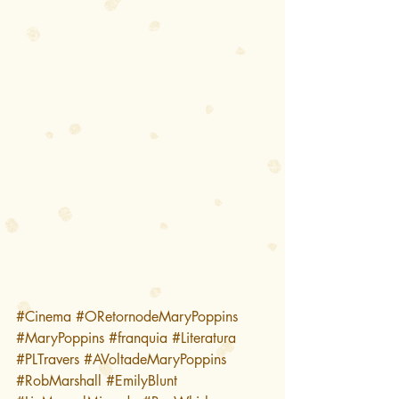
#Cinema
#ORetornodeMaryPoppins
#MaryPoppins
#franquia
#Literatura
#PLTravers
#AVoltadeMaryPoppins
#RobMarshall
#EmilyBlunt