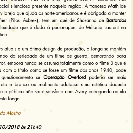
acial silenciosa presente naquela região. A francesa Mathilde 
vilarejo que ajuda os norte-americanos e é obrigada a manter 
fner (Pilou Asbæk), tem um quê de Shosanna de 
Bastardos 
exidade que é dada à personagem de Mélanie Laurent na 
tino.
 atuais e um ótimo design de produção, o longa se mantém 
po da seriedade de um filme de guerra, demorando para 
ror, embora nunca se assuma totalmente como o filme B que é 
la com o título como se fosse um filme dos anos 1940, pode 
 questionamento se 
Operação Overlord
 poderia ser mais 
preto e branco ou realmente adotasse uma estética daquele 
e o público não sairá satisfeito com Avery entregando aquilo 
este longa.
e da Mostra
7/10/2018 às 21h40