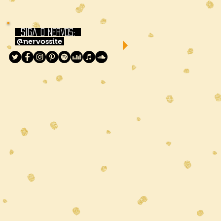
siga o NERVOS:
@nervossite