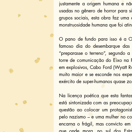
justamente a origem humana e não 
usadas no gênero de horror para si
grupos sociais, esta obra faz uma a
monstruosidade humana que foi ati
O pano de fundo para isso é a Op
famoso dia do desembarque das 
“preparasse o terreno”, segundo a
torre de comunicação do Eixo na F
em explosivos, Cabo Ford (Wyatt Rus
muito maior e se esconde nos exper
exército de super-humanos quase z
Na licença poética que esta fanta
está sintonizada com as preocupaçõ
questão ao colocar um protagonist
pelo nazismo – e uma mulher no co
encarna o frágil, mas convicto em
que onde mora, no sul dos Esta