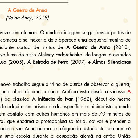
A Guerra de Anna
(Voina Anny, 2018)
e vozes em alemão. Quando a imagem surge, revela partes de 
 começa a se mexer e dele aparece uma pequena menina de 
ctante cartão de visitas de 
A Guerra de Anna
 (2018), 
o filme do russo Aleksey Fedorchenko, de longas já exibidos 
Lua
 (2005), 
A Estrada de Ferro
 (2007) e 
Almas Silenciosas
 novo trabalho segue a trilha de outros de observar a guerra, 
pelo olhar de uma criança. Artifício visto desde o sucesso 
A 
) ao clássico 
A Infância de Ivan
 (1962), début do mestre 
ele adquire um prisma ainda específico e minimalista quando 
tem contato com outros humanos em mais de 70 minutos de 
, que encarna a protagonista solitária, cativar e prender a 
uanto a sua Anna acaba se refugiando justamente na chaminé 
m uma escola durante a ocupação alemã na então União 