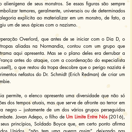
alienígena de seus monstros. Se essas figuras são sempre 
mbolizar temores, geralmente, universais ou de determinados 
legoria explícita ao materializar em um monstro, de fato, a 
ngiu um de seus ápices com o nazismo.
eração Overlord, que antes de se iniciar com o Dia D, o 
tropas aliadas na Normandia, contou com um grupo que 
 trama aqui apresenta. Mas se o plano deles era derrubar a 
rança antes do ataque, com a coordenação do especialista 
sell), o que restou da tropa descobre que o perigo nazista é 
imentos nefastos do Dr. Schmidt (Erich Redman) de criar um 
ombie.
sia permite, o elenco apresenta uma diversidade que não só 
es dos tempos atuais, mas que serve de afronte ao terror em 
a negro – justamente de um dos vários grupos perseguidos 
mbate. Jovan Adepo, o filho de 
Um Limite Entre Nós
 (2016), 
 seus princípios, Soldado Boyce que, em certo ponto afirma 
dos Unidos, “não tem uma guerra assim”, deixando nas 