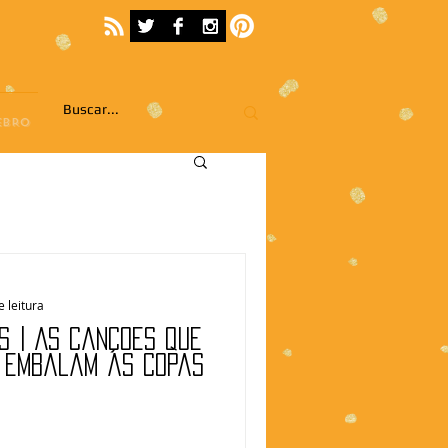
EBRO
e leitura
s | As canções que
 embalam as Copas