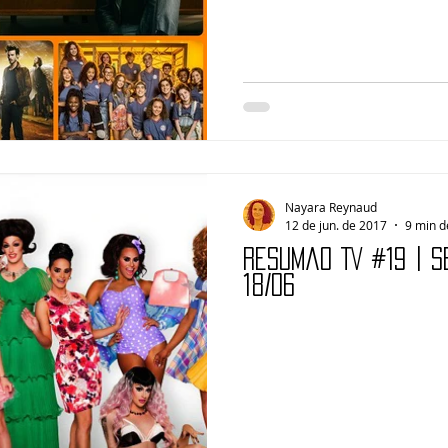
Nayara Reynaud
12 de jun. de 2017
9 min d
Resumão TV #19 | S
18/06