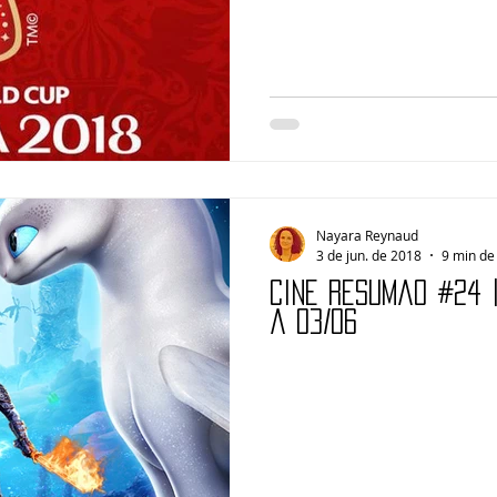
Nayara Reynaud
3 de jun. de 2018
9 min de 
Cine Resumão #24 
a 03/06