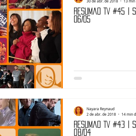
30 de abr. de 2018
13 min 
Resumão TV #45 | 
06/05
Nayara Reynaud
2 de abr. de 2018
14 min d
Resumão TV #43 | 
08/04