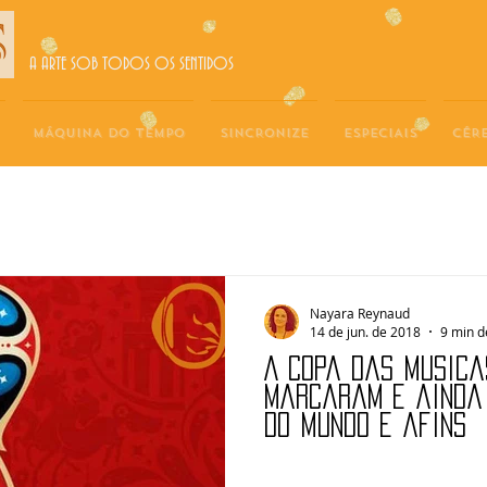
A ARTE SOB TODOS OS SENTIDOS
MÁQUINA DO TEMPO
SINCRONIZE
ESPECIAIS
CÉR
Nayara Reynaud
14 de jun. de 2018
9 min d
A Copa Das Música
marcaram e ainda
do Mundo e afins