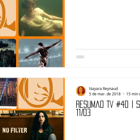
Nayara Reynaud
5 de mar. de 2018
15 min 
Resumão TV #40 | 
11/03