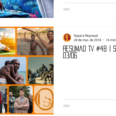
Nayara Reynaud
28 de mai. de 2018
16 min 
Resumão TV #48 | 
03/06