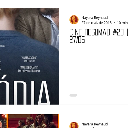
Nayara Reynaud
27 de mai. de 2018
10 min 
Cine Resumão #23 
27/05
Nayara Reynaud